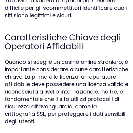
Tuttavia, la varietà di opzioni può rendere
difficile per gli scommettitori identificare quali
siti siano legittimi e sicuri.
Caratteristiche Chiave degli
Operatori Affidabili
Quando si sceglie un casinò online straniero, è
importante considerare alcune caratteristiche
chiave. La prima è la licenza; un operatore
affidabile deve possedere una licenza valida e
riconosciuta a livello internazionale. Inoltre, è
fondamentale che il sito utilizzi protocolli di
sicurezza all’avanguardia, come la
crittografia SSL, per proteggere i dati sensibili
degli utenti.