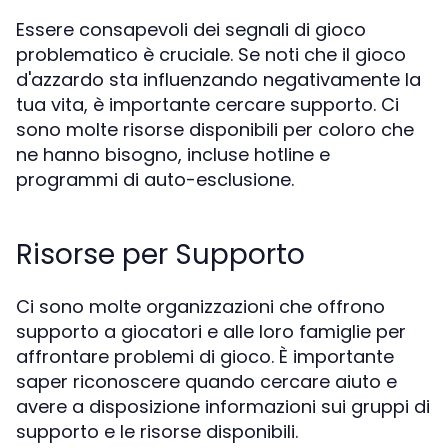
Essere consapevoli dei segnali di gioco
problematico è cruciale. Se noti che il gioco
d'azzardo sta influenzando negativamente la
tua vita, è importante cercare supporto. Ci
sono molte risorse disponibili per coloro che
ne hanno bisogno, incluse hotline e
programmi di auto-esclusione.
Risorse per Supporto
Ci sono molte organizzazioni che offrono
supporto a giocatori e alle loro famiglie per
affrontare problemi di gioco. È importante
saper riconoscere quando cercare aiuto e
avere a disposizione informazioni sui gruppi di
supporto e le risorse disponibili.