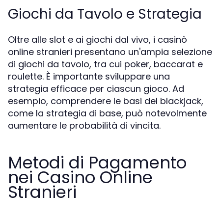
Giochi da Tavolo e Strategia
Oltre alle slot e ai giochi dal vivo, i casinò
online stranieri presentano un'ampia selezione
di giochi da tavolo, tra cui poker, baccarat e
roulette. È importante sviluppare una
strategia efficace per ciascun gioco. Ad
esempio, comprendere le basi del blackjack,
come la strategia di base, può notevolmente
aumentare le probabilità di vincita.
Metodi di Pagamento
nei Casino Online
Stranieri