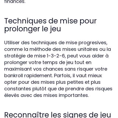
finances.
Techniques de mise pour
prolonger le jeu
Utiliser des techniques de mise progresives,
comme la méthode des mises unitaires ou la
stratégie de mise 1-3-2-6, peut vous aider à
prolonger votre temps de jeu tout en
maximisant vos chances sans risquer votre
bankroll rapidement. Parfois, il vaut mieux
opter pour des mises plus petites et plus
constantes plutôt que de prendre des risques
élevés avec des mises importantes.
Reconnaître les signes de jeu