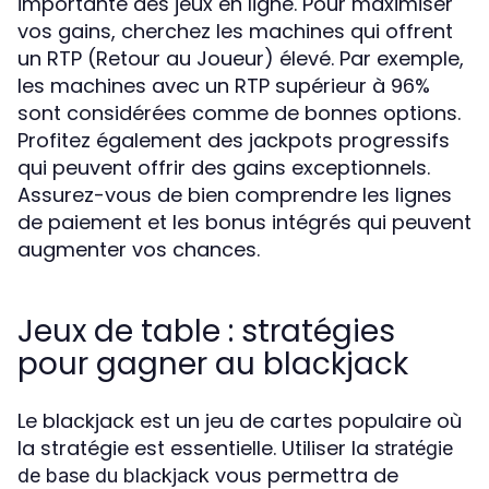
importante des jeux en ligne. Pour maximiser
vos gains, cherchez les machines qui offrent
un RTP (Retour au Joueur) élevé. Par exemple,
les machines avec un RTP supérieur à 96%
sont considérées comme de bonnes options.
Profitez également des jackpots progressifs
qui peuvent offrir des gains exceptionnels.
Assurez-vous de bien comprendre les lignes
de paiement et les bonus intégrés qui peuvent
augmenter vos chances.
Jeux de table : stratégies
pour gagner au blackjack
Le blackjack est un jeu de cartes populaire où
la stratégie est essentielle. Utiliser la
stratégie
vous permettra de
de base du blackjack