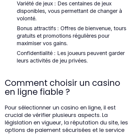
Variété de jeux :
Des centaines de jeux
disponibles, vous permettant de changer à
volonté.
Bonus attractifs :
Offres de bienvenue, tours
gratuits et promotions régulières pour
maximiser vos gains.
Confidentialité :
Les joueurs peuvent garder
leurs activités de jeu privées.
Comment choisir un casino
en ligne fiable ?
Pour sélectionner un casino en ligne, il est
crucial de vérifier plusieurs aspects. La
législation en vigueur, la réputation du site, les
options de paiement sécurisées et le service