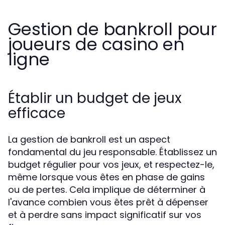
Gestion de bankroll pour
joueurs de casino en
ligne
Établir un budget de jeux
efficace
La gestion de bankroll est un aspect
fondamental du jeu responsable. Établissez un
budget régulier pour vos jeux, et respectez-le,
même lorsque vous êtes en phase de gains
ou de pertes. Cela implique de déterminer à
l'avance combien vous êtes prêt à dépenser
et à perdre sans impact significatif sur vos