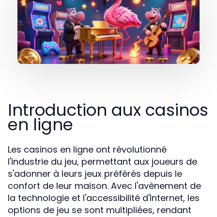
Introduction aux casinos
en ligne
Les casinos en ligne ont révolutionné
l'industrie du jeu, permettant aux joueurs de
s'adonner à leurs jeux préférés depuis le
confort de leur maison. Avec l'avènement de
la technologie et l'accessibilité d'Internet, les
options de jeu se sont multipliées, rendant