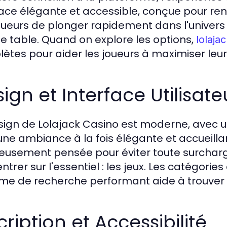
face élégante et accessible, conçue pour rend
oueurs de plonger rapidement dans l'univers
de table. Quand on explore les options,
lolaja
ètes pour aider les joueurs à maximiser leur
ign et Interface Utilisate
sign de Lolajack Casino est moderne, avec 
une ambiance à la fois élégante et accueilla
eusement pensée pour éviter toute surcharg
trer sur l'essentiel : les jeux. Les catégories
me de recherche performant aide à trouver r
cription et Accessibilité