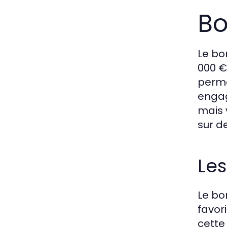
Bo
Le bo
000 €
perme
engag
mais 
sur d
Les
Le bo
favor
cette