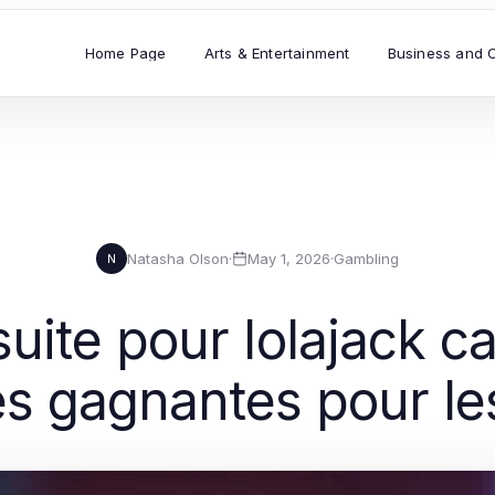
Home Page
Arts & Entertainment
Business and 
Natasha Olson
·
May 1, 2026
·
Gambling
N
suite pour lolajack ca
es gagnantes pour le