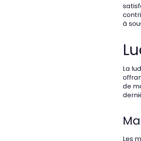
satisf
contr
à sou
Lu
La lu
offra
de ma
derni
Ma
Les m