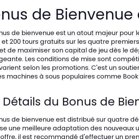
nus de Bienvenue 
nus de bienvenue est un atout majeur pour le
 et 200 tours gratuits sur les quatre premie
t de maximiser son capital de jeu dès le dé
eante. Les conditions de mise sont compéti
varient selon les promotions. C'est un soutie
es machines à sous populaires comme Book
 Détails du Bonus de Bi
nus de bienvenue est distribué sur quatre d
ise une meilleure adaptation des nouveaux ut
 offre, il est recommandé d'effectuer un premie