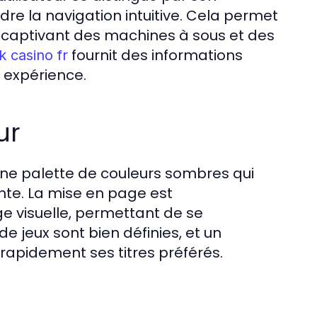
re la navigation intuitive. Cela permet
 captivant des machines à sous et des
fournit des informations
ck casino fr
 expérience.
ur
une palette de couleurs sombres qui
nte. La mise en page est
e visuelle, permettant de se
 de jeux sont bien définies, et un
apidement ses titres préférés.