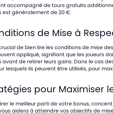
nt accompagné de tours gratuits additionne
 est généralement de 20 €.
ditions de Mise à Respe
 crucial de bien lire les conditions de mise d
ouvent appliqué, signifiant que les joueurs do
 avant de retirer leurs gains. Dans le cas des
sur lesquels ils peuvent être utilisés, pour m
atégies pour Maximiser l
tirer le meilleur parti de votre bonus, concen
vous aidera à atteindre vos objectifs de mis