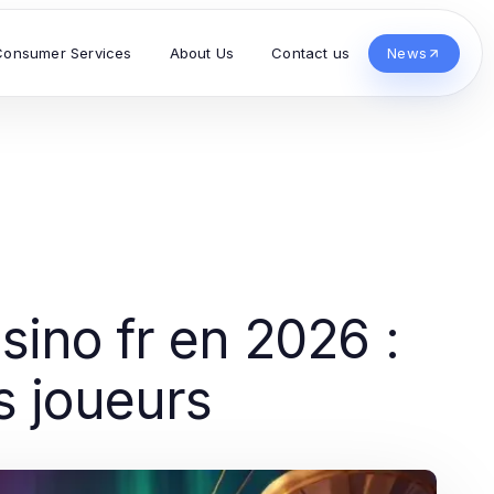
Consumer Services
About Us
Contact us
News
sino fr en 2026 :
s joueurs