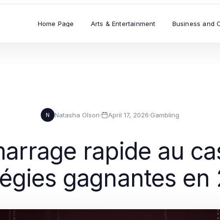
Home Page
Arts & Entertainment
Business and 
Natasha Olson
·
April 17, 2026
·
Gambling
N
rrage rapide au cas
tégies gagnantes en