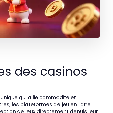
s des casinos
 unique qui allie commodité et
res, les plateformes de jeu en ligne
ection de jeux directement depuis leur