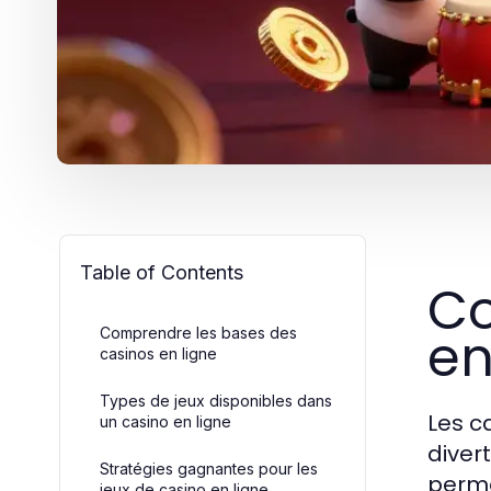
Table of Contents
Co
en
Comprendre les bases des
casinos en ligne
Types de jeux disponibles dans
Les c
un casino en ligne
diver
Stratégies gagnantes pour les
perme
jeux de casino en ligne