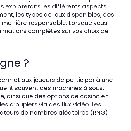
s explorerons les différents aspects
nt, les types de jeux disponibles, des
e manière responsable. Lorsque vous
ormations complètes sur vos choix de
igne ?
 permet aux joueurs de participer à une
ncluent souvent des machines à sous,
e, ainsi que des options de casino en
es croupiers via des flux vidéo. Les
érateurs de nombres aléatoires (RNG)