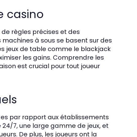
e casino
 de règles précises et des
 machines à sous se basent sur des
es jeux de table comme le blackjack
imiser les gains. Comprendre les
son est crucial pour tout joueur
els
ges par rapport aux établissements
ité 24/7, une large gamme de jeux, et
urs. De plus, les joueurs ont la