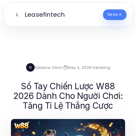
Leasefintech
L
News
Natasha Olson
·
May 4, 2026
·
Gambling
N
Sổ Tay Chiến Lược W88
2026 Dành Cho Người Chơi:
Tăng Tỉ Lệ Thắng Cược