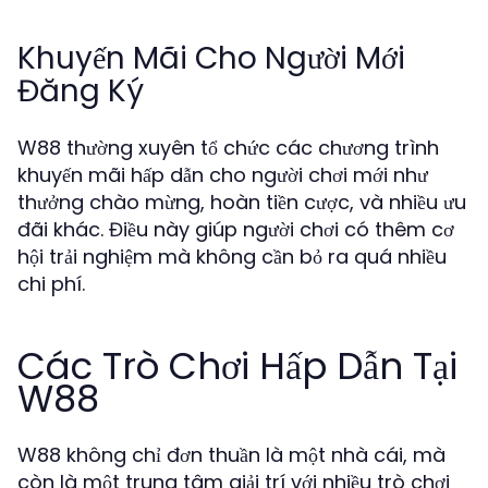
Khuyến Mãi Cho Người Mới
Đăng Ký
W88 thường xuyên tổ chức các chương trình
khuyến mãi hấp dẫn cho người chơi mới như
thưởng chào mừng, hoàn tiền cược, và nhiều ưu
đãi khác. Điều này giúp người chơi có thêm cơ
hội trải nghiệm mà không cần bỏ ra quá nhiều
chi phí.
Các Trò Chơi Hấp Dẫn Tại
W88
W88 không chỉ đơn thuần là một nhà cái, mà
còn là một trung tâm giải trí với nhiều trò chơi