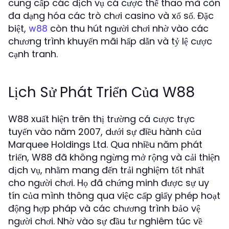
cung cấp các dịch vụ cá cược thể thao mà còn
đa dạng hóa các trò chơi casino và xổ số. Đặc
biệt,
còn thu hút người chơi nhờ vào các
w88
chương trình khuyến mãi hấp dẫn và tỷ lệ cược
cạnh tranh.
Lịch Sử Phát Triển Của W88
W88 xuất hiện trên thị trường cá cược trực
tuyến vào năm 2007, dưới sự điều hành của
Marquee Holdings Ltd. Qua nhiều năm phát
triển, W88 đã không ngừng mở rộng và cải thiện
dịch vụ, nhằm mang đến trải nghiệm tốt nhất
cho người chơi. Họ đã chứng minh được sự uy
tín của mình thông qua việc cấp giấy phép hoạt
động hợp pháp và các chương trình bảo vệ
người chơi. Nhờ vào sự đầu tư nghiêm túc về