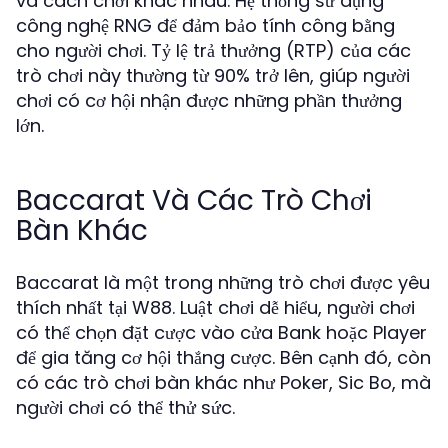
và cách chơi khác nhau. Hệ thống sử dụng
công nghệ RNG để đảm bảo tính công bằng
cho người chơi. Tỷ lệ trả thưởng (RTP) của các
trò chơi này thường từ 90% trở lên, giúp người
chơi có cơ hội nhận được những phần thưởng
lớn.
Baccarat Và Các Trò Chơi
Bàn Khác
Baccarat là một trong những trò chơi được yêu
thích nhất tại W88. Luật chơi dễ hiểu, người chơi
có thể chọn đặt cược vào cửa Bank hoặc Player
để gia tăng cơ hội thắng cược. Bên cạnh đó, còn
có các trò chơi bàn khác như Poker, Sic Bo, mà
người chơi có thể thử sức.