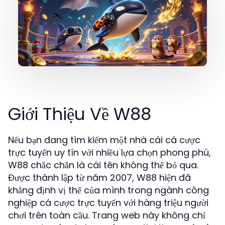
Giới Thiệu Về W88
Nếu bạn đang tìm kiếm một nhà cái cá cược
trực tuyến uy tín với nhiều lựa chọn phong phú,
W88 chắc chắn là cái tên không thể bỏ qua.
Được thành lập từ năm 2007, W88 hiện đã
khẳng định vị thế của mình trong ngành công
nghiệp cá cược trực tuyến với hàng triệu người
chơi trên toàn cầu. Trang web này không chỉ