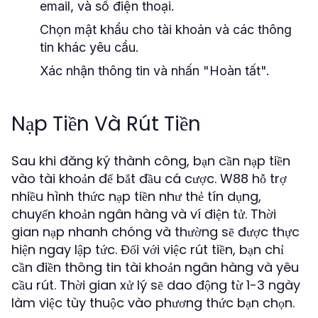
email, và số điện thoại.
Chọn mật khẩu cho tài khoản và các thông
tin khác yêu cầu.
Xác nhận thông tin và nhấn "Hoàn tất".
Nạp Tiền Và Rút Tiền
Sau khi đăng ký thành công, bạn cần nạp tiền
vào tài khoản để bắt đầu cá cược. W88 hỗ trợ
nhiều hình thức nạp tiền như thẻ tín dụng,
chuyển khoản ngân hàng và ví điện tử. Thời
gian nạp nhanh chóng và thường sẽ được thực
hiện ngay lập tức. Đối với việc rút tiền, bạn chỉ
cần điền thông tin tài khoản ngân hàng và yêu
cầu rút. Thời gian xử lý sẽ dao động từ 1-3 ngày
làm việc tùy thuộc vào phương thức bạn chọn.