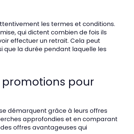
 attentivement les termes et conditions.
ise, qui dictent combien de fois ils
ir effectuer un retrait. Cela peut
si que la durée pendant laquelle les
s promotions pour
 se démarquent grâce à leurs offres
cherches approfondies et en comparant
r des offres avantageuses qui