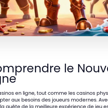
mprendre le Nouv
gne
asinos en ligne, tout comme les casinos phys
pter aux besoins des joueurs modernes. Av
, la quête de la meilleure expérience de jeu 