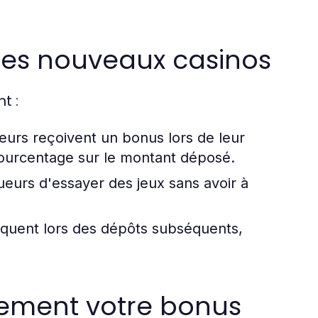
 les nouveaux casinos
t :
urs reçoivent un bonus lors de leur
pourcentage sur le montant déposé.
eurs d'essayer des jeux sans avoir à
quent lors des dépôts subséquents,
ement votre bonus