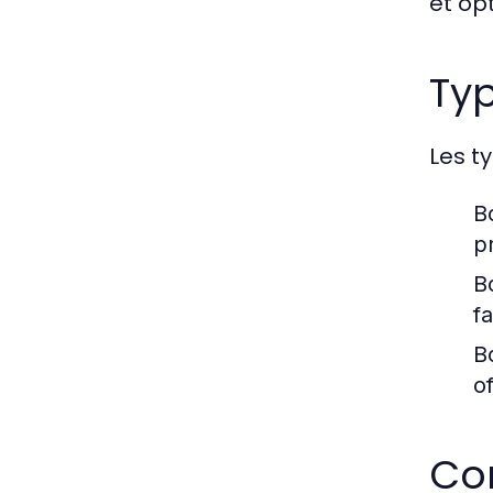
et op
Typ
Les t
B
p
B
fa
B
o
Co