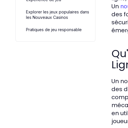
Un
no
Explorer les jeux populaires dans
des f
les Nouveaux Casinos
sécur
émerg
Pratiques de jeu responsable
Qu'
Lig
Un no
des de
compa
mécan
en ut
joueu