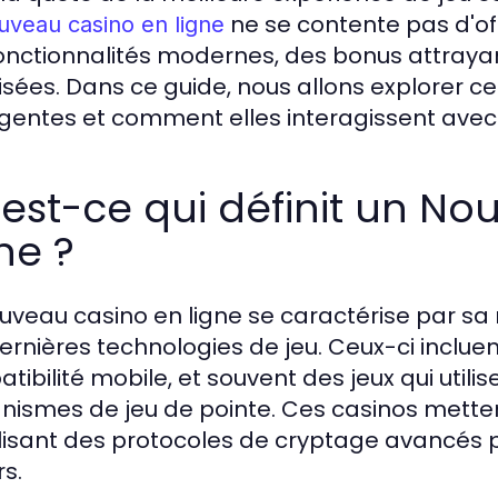
ne se contente pas d'of
uveau casino en ligne
onctionnalités modernes, des bonus attray
isées. Dans ce guide, nous allons explorer ce
entes et comment elles interagissent avec l
est-ce qui définit un N
ne ?
uveau casino en ligne se caractérise par sa 
rnières technologies de jeu. Ceux-ci incluent 
tibilité mobile, et souvent des jeux qui util
ismes de jeu de pointe. Ces casinos mettent
ilisant des protocoles de cryptage avancés 
rs.