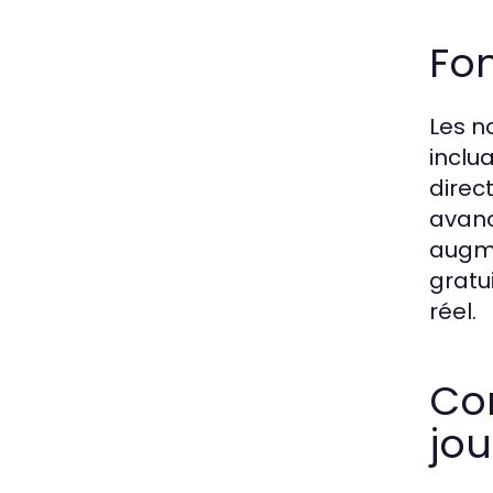
Fon
Les n
inclu
direc
avanc
augme
gratu
réel.
Co
jo