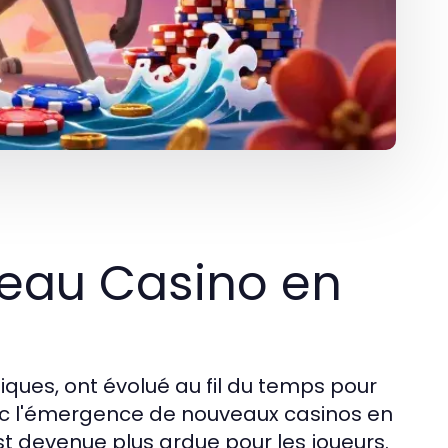
eau Casino en
iques, ont évolué au fil du temps pour
ec l'émergence de nouveaux casinos en
est devenue plus ardue pour les joueurs.