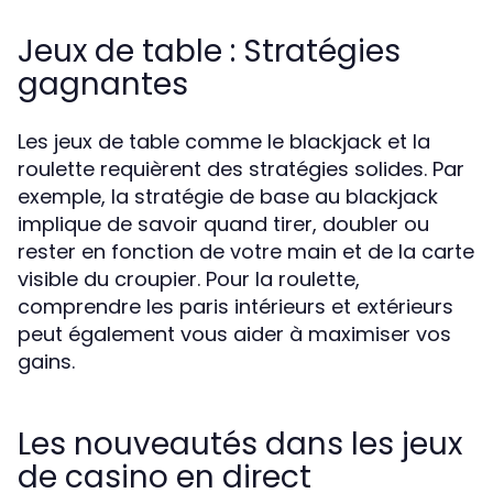
Jeux de table : Stratégies
gagnantes
Les jeux de table comme le blackjack et la
roulette requièrent des stratégies solides. Par
exemple, la stratégie de base au blackjack
implique de savoir quand tirer, doubler ou
rester en fonction de votre main et de la carte
visible du croupier. Pour la roulette,
comprendre les paris intérieurs et extérieurs
peut également vous aider à maximiser vos
gains.
Les nouveautés dans les jeux
de casino en direct