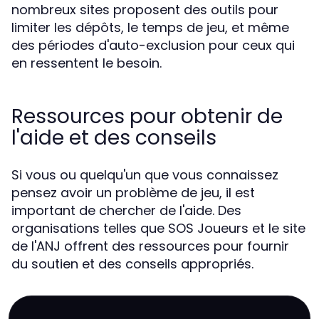
nombreux sites proposent des outils pour
limiter les dépôts, le temps de jeu, et même
des périodes d'auto-exclusion pour ceux qui
en ressentent le besoin.
Ressources pour obtenir de
l'aide et des conseils
Si vous ou quelqu'un que vous connaissez
pensez avoir un problème de jeu, il est
important de chercher de l'aide. Des
organisations telles que SOS Joueurs et le site
de l'ANJ offrent des ressources pour fournir
du soutien et des conseils appropriés.