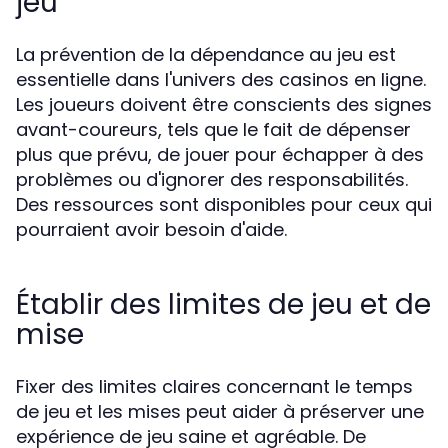
jeu
La prévention de la dépendance au jeu est
essentielle dans l'univers des casinos en ligne.
Les joueurs doivent être conscients des signes
avant-coureurs, tels que le fait de dépenser
plus que prévu, de jouer pour échapper à des
problèmes ou d'ignorer des responsabilités.
Des ressources sont disponibles pour ceux qui
pourraient avoir besoin d'aide.
Établir des limites de jeu et de
mise
Fixer des limites claires concernant le temps
de jeu et les mises peut aider à préserver une
expérience de jeu saine et agréable. De