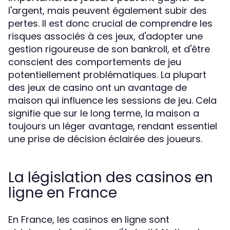
l'argent, mais peuvent également subir des
pertes. Il est donc crucial de comprendre les
risques associés à ces jeux, d'adopter une
gestion rigoureuse de son bankroll, et d'être
conscient des comportements de jeu
potentiellement problématiques. La plupart
des jeux de casino ont un avantage de
maison qui influence les sessions de jeu. Cela
signifie que sur le long terme, la maison a
toujours un léger avantage, rendant essentiel
une prise de décision éclairée des joueurs.
La législation des casinos en
ligne en France
En France, les casinos en ligne sont