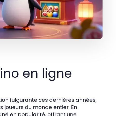
sino en ligne
ion fulgurante ces dernières années,
les joueurs du monde entier. En
agné en popularité, offrant une