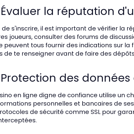
 Évaluer la réputation d'
de s'inscrire, il est important de vérifier la r
res joueurs, consulter des forums de discussi
e peuvent tous fournir des indications sur la f
 de te renseigner avant de faire des dépôts
 Protection des données
sino en ligne digne de confiance utilise un 
nformations personnelles et bancaires de ses j
rotocoles de sécurité comme SSL pour gara
interceptées.