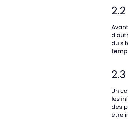
2.2
Avant 
d'aut
du sit
temps
2.3
Un ca
les i
des p
être 