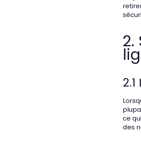
retir
sécur
2.
li
2.1
Lorsqu
plupa
ce qu
des n