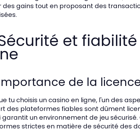
er des gains tout en proposant des transacti
isées.
 Sécurité et fiabili
gne
 Importance de la licence
e tu choisis un casino en ligne, l'un des aspe
rt des plateformes fiables sont dûment lice
i garantit un environnement de jeu sécurisé. 
ormes strictes en matière de sécurité des d