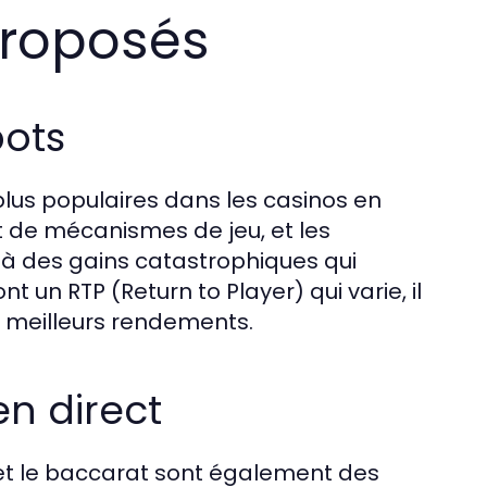
 proposés
pots
plus populaires dans les casinos en
t de mécanismes de jeu, et les
 à des gains catastrophiques qui
 un RTP (Return to Player) qui varie, il
es meilleurs rendements.
en direct
 et le baccarat sont également des