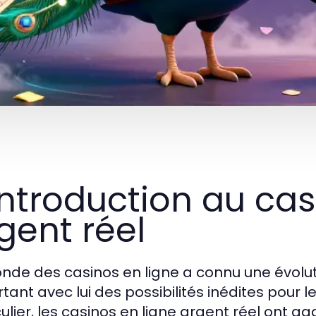
 Introduction au ca
gent réel
nde des casinos en ligne a connu une évolut
tant avec lui des possibilités inédites pour 
culier, les casinos en ligne argent réel ont g