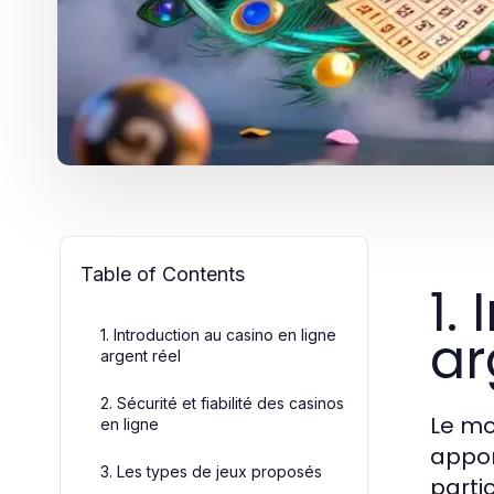
Table of Contents
1.
ar
1. Introduction au casino en ligne
argent réel
2. Sécurité et fiabilité des casinos
Le mo
en ligne
appor
3. Les types de jeux proposés
parti