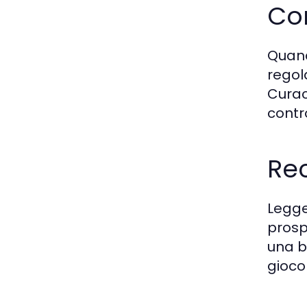
Con
Quand
regol
Curac
contr
Rec
Legge
prospe
una b
gioco