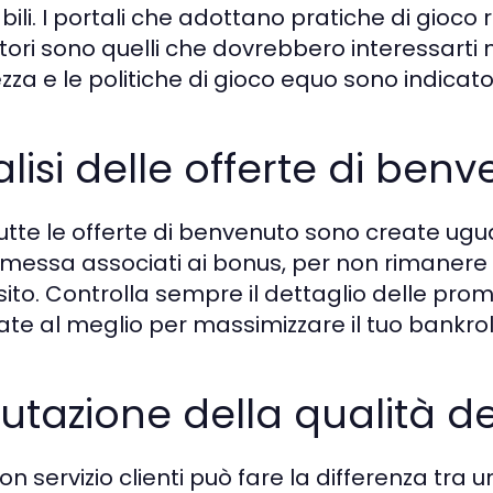
abili. I portali che adottano pratiche di gioco
tori sono quelli che dovrebbero interessarti 
zza e le politiche di gioco equo sono indicator
lisi delle offerte di ben
tte le offerte di benvenuto sono create uguali
essa associati ai bonus, per non rimanere d
ito. Controlla sempre il dettaglio delle pr
tate al meglio per massimizzare il tuo bankrol
utazione della qualità del
n servizio clienti può fare la differenza tra 