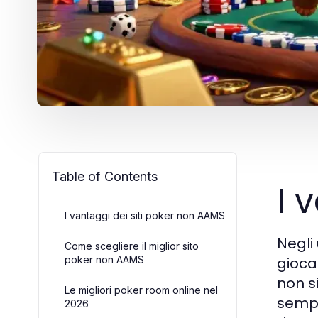
Table of Contents
I 
I vantaggi dei siti poker non AAMS
Negli 
Come scegliere il miglior sito
poker non AAMS
gioca
non s
Le migliori poker room online nel
sempl
2026