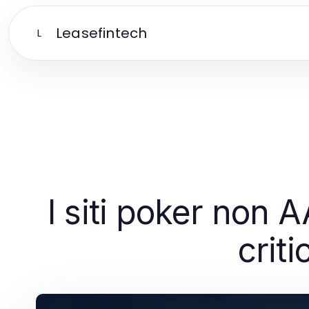
Leasefintech
L
I siti poker non
criti