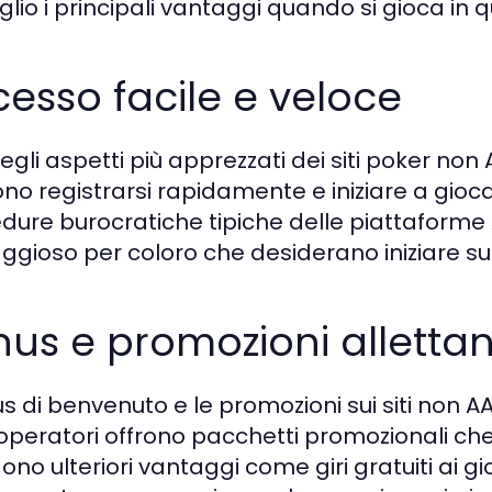
glio i principali vantaggi quando si gioca in
esso facile e veloce
gli aspetti più apprezzati dei siti poker non A
no registrarsi rapidamente e iniziare a gioc
dure burocratiche tipiche delle piattaform
ggioso per coloro che desiderano iniziare subi
us e promozioni allettan
us di benvenuto e le promozioni sui siti non A
 operatori offrono pacchetti promozionali ch
ono ulteriori vantaggi come giri gratuiti ai gioc