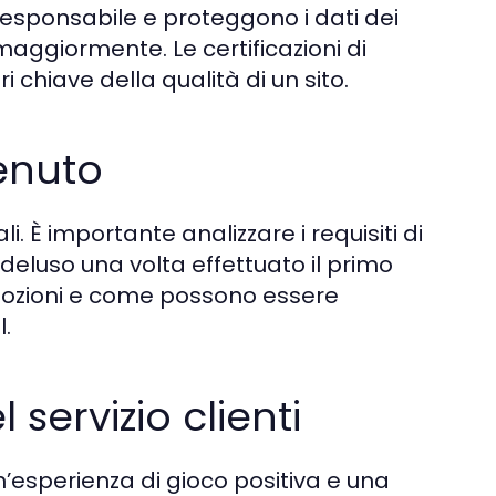
 responsabile e proteggono i dati dei
maggiormente. Le certificazioni di
i chiave della qualità di un sito.
venuto
. È importante analizzare i requisiti di
eluso una volta effettuato il primo
omozioni e come possono essere
l.
 servizio clienti
un’esperienza di gioco positiva e una