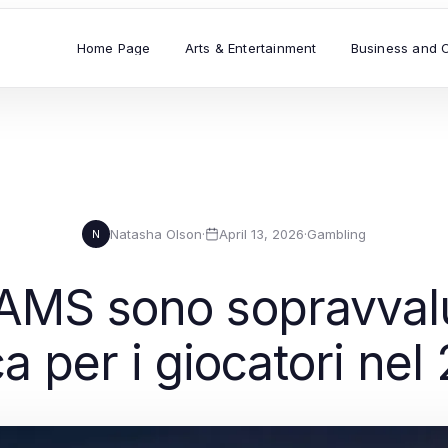
Home Page
Arts & Entertainment
Business and 
Natasha Olson
·
April 13, 2026
·
Gambling
N
 AAMS sono sopravvalu
ca per i giocatori ne