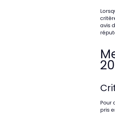
Lorsqu
critè
avis 
réput
Me
20
Cri
Pour 
pris 