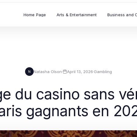
Home Page
Arts & Entertainment
Business and 
Natasha Olson
·
April 13, 2026
·
Gambling
N
e du casino sans vér
aris gagnants en 20