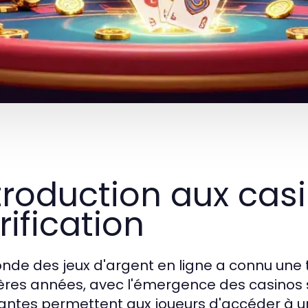
troduction aux cas
rification
nde des jeux d'argent en ligne a connu une 
ères années, avec l'émergence des casinos s
antes permettent aux joueurs d'accéder à un