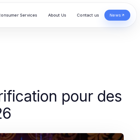
Consumer Services
About Us
Contact us
News
ification pour des
26