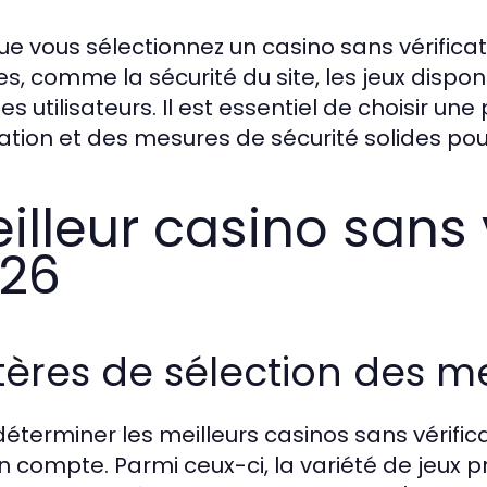
e vous sélectionnez un casino sans vérificatio
res, comme la sécurité du site, les jeux disp
des utilisateurs. Il est essentiel de choisir 
ation et des mesures de sécurité solides po
illeur casino sans 
26
tères de sélection des me
déterminer les meilleurs casinos sans vérifica
en compte. Parmi ceux-ci, la variété de jeux p