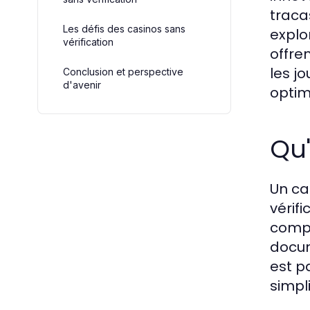
traca
Les défis des casinos sans
explo
vérification
offre
les j
Conclusion et perspective
d'avenir
optim
Qu'
Un ca
vérif
compt
docum
est p
simpl