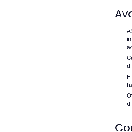
Av
Ac
i
a
Co
d
Fl
f
Of
d
Com