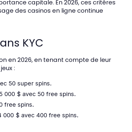
importance capitale. En 2026, ces critères
ysage des casinos en ligne continue
sans KYC
tion en 2026, en tenant compte de leur
jeux :
ec 50 super spins.
 000 $ avec 50 free spins.
 free spins.
 000 $ avec 400 free spins.