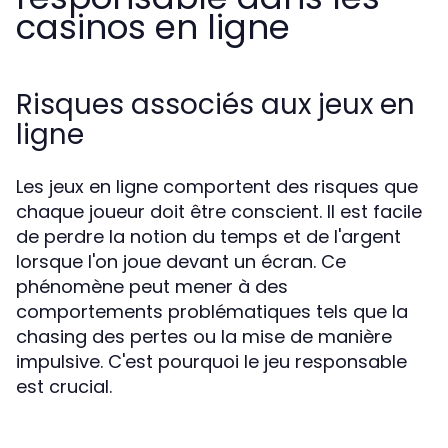
casinos en ligne
Risques associés aux jeux en
ligne
Les jeux en ligne comportent des risques que
chaque joueur doit être conscient. Il est facile
de perdre la notion du temps et de l'argent
lorsque l'on joue devant un écran. Ce
phénomène peut mener à des
comportements problématiques tels que la
chasing des pertes ou la mise de manière
impulsive. C'est pourquoi le jeu responsable
est crucial.