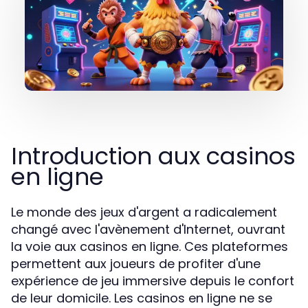
Introduction aux casinos
en ligne
Le monde des jeux d'argent a radicalement
changé avec l'avènement d'Internet, ouvrant
la voie aux casinos en ligne. Ces plateformes
permettent aux joueurs de profiter d'une
expérience de jeu immersive depuis le confort
de leur domicile. Les casinos en ligne ne se