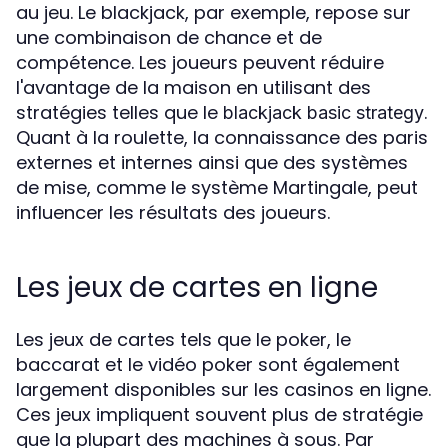
au jeu. Le blackjack, par exemple, repose sur
une combinaison de chance et de
compétence. Les joueurs peuvent réduire
l'avantage de la maison en utilisant des
stratégies telles que le
.
blackjack basic strategy
Quant à la roulette, la connaissance des paris
externes et internes ainsi que des systèmes
de mise, comme le système Martingale, peut
influencer les résultats des joueurs.
Les jeux de cartes en ligne
Les jeux de cartes tels que le poker, le
baccarat et le vidéo poker sont également
largement disponibles sur les casinos en ligne.
Ces jeux impliquent souvent plus de stratégie
que la plupart des machines à sous. Par