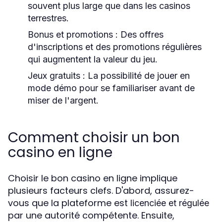
souvent plus large que dans les casinos
terrestres.
Bonus et promotions :
Des offres
d'inscriptions et des promotions régulières
qui augmentent la valeur du jeu.
Jeux gratuits :
La possibilité de jouer en
mode démo pour se familiariser avant de
miser de l'argent.
Comment choisir un bon
casino en ligne
Choisir le bon casino en ligne implique
plusieurs facteurs clefs. D'abord, assurez-
vous que la plateforme est
licenciée et régulée
par une autorité compétente. Ensuite,