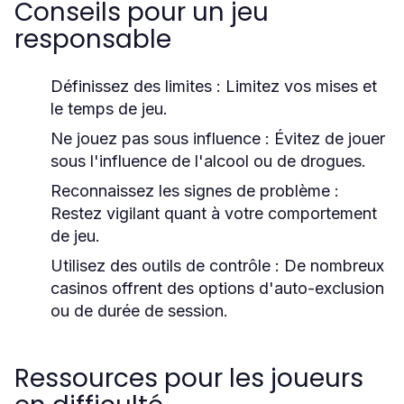
Conseils pour un jeu
responsable
Définissez des limites :
Limitez vos mises et
le temps de jeu.
Ne jouez pas sous influence :
Évitez de jouer
sous l'influence de l'alcool ou de drogues.
Reconnaissez les signes de problème :
Restez vigilant quant à votre comportement
de jeu.
Utilisez des outils de contrôle :
De nombreux
casinos offrent des options d'auto-exclusion
ou de durée de session.
Ressources pour les joueurs