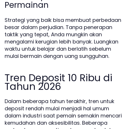
Permainan
Strategi yang baik bisa membuat perbedaan
besar dalam perjudian. Tanpa penerapan
taktik yang tepat, Anda mungkin akan
mengalami kerugian lebih banyak. Luangkan
waktu untuk belajar dan berlatih sebelum
mulai bermain dengan uang sungguhan.
Tren Deposit 10 Ribu di
Tahun 2026
Dalam beberapa tahun terakhir, tren untuk
deposit rendah mulai menjadi hal umum
dalam industri saat pemain semakin mencari
kemudahan dan aksesibilitas. Beberapa