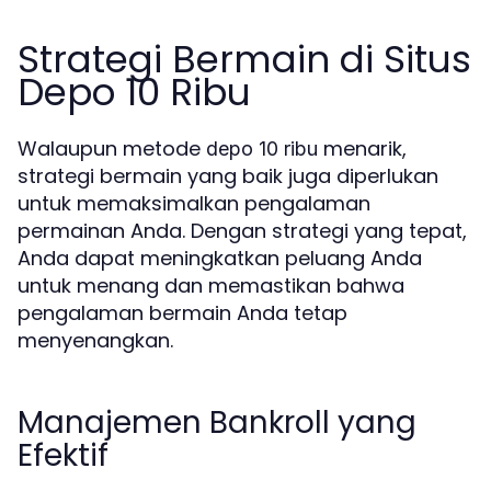
Strategi Bermain di Situs
Depo 10 Ribu
Walaupun metode
menarik,
depo 10 ribu
strategi bermain yang baik juga diperlukan
untuk memaksimalkan pengalaman
permainan Anda. Dengan strategi yang tepat,
Anda dapat meningkatkan peluang Anda
untuk menang dan memastikan bahwa
pengalaman bermain Anda tetap
menyenangkan.
Manajemen Bankroll yang
Efektif