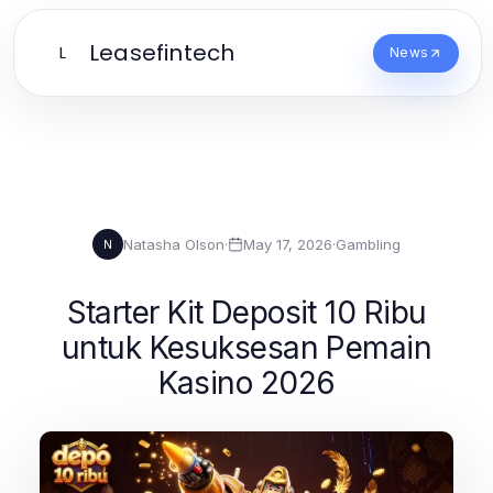
Leasefintech
L
News
Natasha Olson
·
May 17, 2026
·
Gambling
N
Starter Kit Deposit 10 Ribu
untuk Kesuksesan Pemain
Kasino 2026