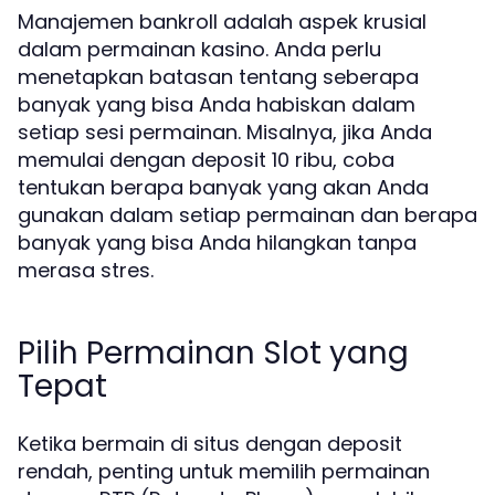
Manajemen bankroll adalah aspek krusial
dalam permainan kasino. Anda perlu
menetapkan batasan tentang seberapa
banyak yang bisa Anda habiskan dalam
setiap sesi permainan. Misalnya, jika Anda
memulai dengan deposit 10 ribu, coba
tentukan berapa banyak yang akan Anda
gunakan dalam setiap permainan dan berapa
banyak yang bisa Anda hilangkan tanpa
merasa stres.
Pilih Permainan Slot yang
Tepat
Ketika bermain di situs dengan deposit
rendah, penting untuk memilih permainan