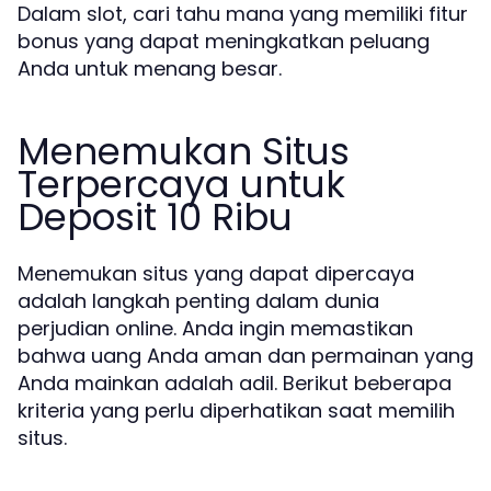
Dalam slot, cari tahu mana yang memiliki fitur
bonus yang dapat meningkatkan peluang
Anda untuk menang besar.
Menemukan Situs
Terpercaya untuk
Deposit 10 Ribu
Menemukan situs yang dapat dipercaya
adalah langkah penting dalam dunia
perjudian online. Anda ingin memastikan
bahwa uang Anda aman dan permainan yang
Anda mainkan adalah adil. Berikut beberapa
kriteria yang perlu diperhatikan saat memilih
situs.