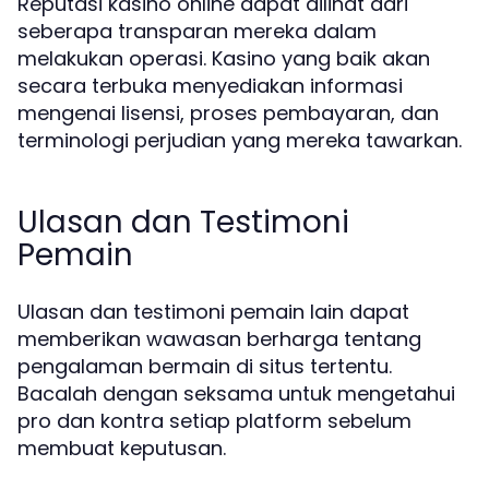
Reputasi kasino online dapat dilihat dari
seberapa transparan mereka dalam
melakukan operasi. Kasino yang baik akan
secara terbuka menyediakan informasi
mengenai lisensi, proses pembayaran, dan
terminologi perjudian yang mereka tawarkan.
Ulasan dan Testimoni
Pemain
Ulasan dan testimoni pemain lain dapat
memberikan wawasan berharga tentang
pengalaman bermain di situs tertentu.
Bacalah dengan seksama untuk mengetahui
pro dan kontra setiap platform sebelum
membuat keputusan.