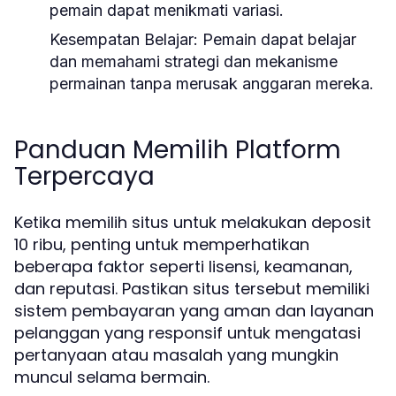
pemain dapat menikmati variasi.
Kesempatan Belajar:
Pemain dapat belajar
dan memahami strategi dan mekanisme
permainan tanpa merusak anggaran mereka.
Panduan Memilih Platform
Terpercaya
Ketika memilih situs untuk melakukan deposit
10 ribu, penting untuk memperhatikan
beberapa faktor seperti lisensi, keamanan,
dan reputasi. Pastikan situs tersebut memiliki
sistem pembayaran yang aman dan layanan
pelanggan yang responsif untuk mengatasi
pertanyaan atau masalah yang mungkin
muncul selama bermain.