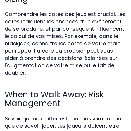
Comprendre les cotes des jeux est crucial. Les
cotes indiquent les chances d’un événement
de se produire, et par conséquent influencent
le calcul de vos mises. Par exemple, dans le
blackjack, connaître les cotes de votre main
par rapport à celle du croupier peut vous
aider à prendre des décisions éclairées sur
l’augmentation de votre mise ou le fait de
doubler.
When to Walk Away: Risk
Management
Savoir quand quitter est tout aussi important
que de savoir jouer. Les joueurs doivent être