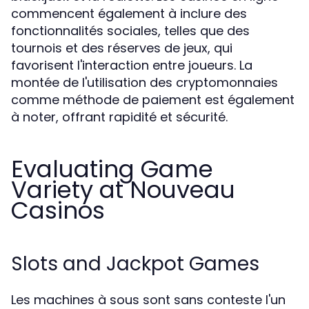
commencent également à inclure des
fonctionnalités sociales, telles que des
tournois et des réserves de jeux, qui
favorisent l'interaction entre joueurs. La
montée de l'utilisation des cryptomonnaies
comme méthode de paiement est également
à noter, offrant rapidité et sécurité.
Evaluating Game
Variety at Nouveau
Casinos
Slots and Jackpot Games
Les machines à sous sont sans conteste l'un