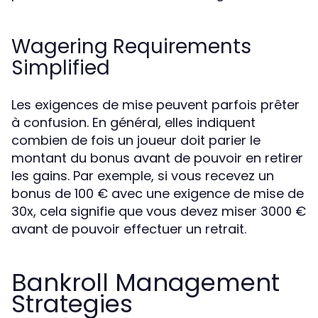
Wagering Requirements
Simplified
Les exigences de mise peuvent parfois prêter
à confusion. En général, elles indiquent
combien de fois un joueur doit parier le
montant du bonus avant de pouvoir en retirer
les gains. Par exemple, si vous recevez un
bonus de 100 € avec une exigence de mise de
30x, cela signifie que vous devez miser 3000 €
avant de pouvoir effectuer un retrait.
Bankroll Management
Strategies