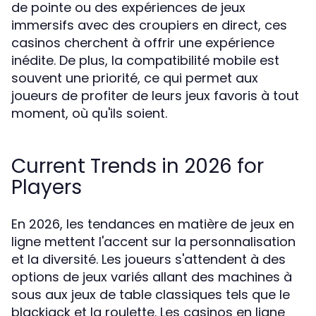
de pointe ou des expériences de jeux
immersifs avec des croupiers en direct, ces
casinos cherchent à offrir une expérience
inédite. De plus, la compatibilité mobile est
souvent une priorité, ce qui permet aux
joueurs de profiter de leurs jeux favoris à tout
moment, où qu'ils soient.
Current Trends in 2026 for
Players
En 2026, les tendances en matière de jeux en
ligne mettent l'accent sur la personnalisation
et la diversité. Les joueurs s'attendent à des
options de jeux variés allant des machines à
sous aux jeux de table classiques tels que le
blackjack et la roulette. Les casinos en ligne