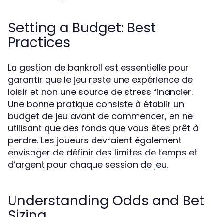
Setting a Budget: Best
Practices
La gestion de bankroll est essentielle pour
garantir que le jeu reste une expérience de
loisir et non une source de stress financier.
Une bonne pratique consiste à établir un
budget de jeu avant de commencer, en ne
utilisant que des fonds que vous êtes prêt à
perdre. Les joueurs devraient également
envisager de définir des limites de temps et
d’argent pour chaque session de jeu.
Understanding Odds and Bet
Sizing