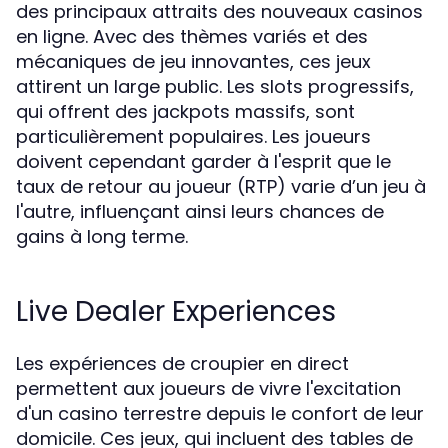
des principaux attraits des nouveaux casinos
en ligne. Avec des thèmes variés et des
mécaniques de jeu innovantes, ces jeux
attirent un large public. Les slots progressifs,
qui offrent des jackpots massifs, sont
particulièrement populaires. Les joueurs
doivent cependant garder à l'esprit que le
taux de retour au joueur (RTP) varie d’un jeu à
l'autre, influençant ainsi leurs chances de
gains à long terme.
Live Dealer Experiences
Les expériences de croupier en direct
permettent aux joueurs de vivre l'excitation
d'un casino terrestre depuis le confort de leur
domicile. Ces jeux, qui incluent des tables de